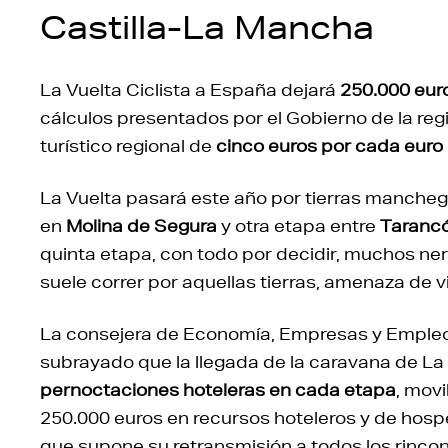
Castilla-La Mancha
La Vuelta Ciclista a España dejará
250.000 euro
cálculos presentados por el Gobierno de la regi
turístico regional de
cinco euros por cada euro
La Vuelta pasará este año por tierras manchega
en
Molina de Segura
y otra etapa entre
Taranc
quinta etapa, con todo por decidir, muchos ne
suele correr por aquellas tierras, amenaza de v
La consejera de Economía, Empresas y Empleo
subrayado que la llegada de la caravana de La
pernoctaciones hoteleras
en cada etapa
, mov
250.000 euros en recursos hoteleros y de hosped
que supone su retransmisión a todos los rinco