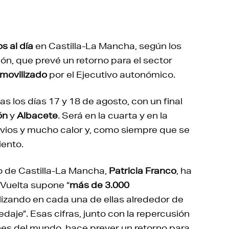
s al día
en Castilla-La Mancha, según los
ón, que prevé un retorno para el sector
 movilizado
por el Ejecutivo autonómico.
s los días 17 y 18 de agosto, con un final
ón
y
Albacete
. Será en la cuarta y en la
rvios y mucho calor y, como siempre que se
iento.
 de Castilla-La Mancha,
Patricia Franco
, ha
 Vuelta supone “
más de 3.000
ilizando en cada una de ellas alrededor de
aje”. Esas cifras, junto con la repercusión
nes del mundo, hace prever un retorno para