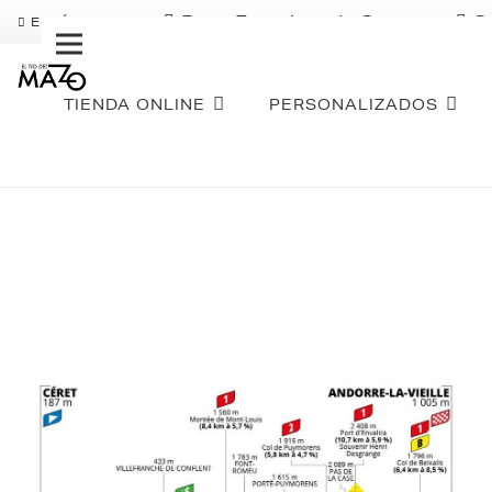
Pago Fraccionado Sequra
S
ENVÍO GRATIS
TIENDA ONLINE
PERSONALIZADOS