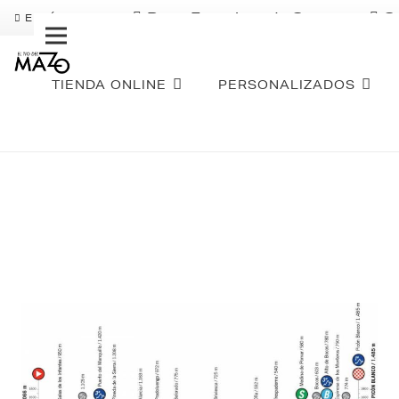
Pago Fraccionado Sequra
S
ENVÍO GRATIS
TIENDA ONLINE
PERSONALIZADOS