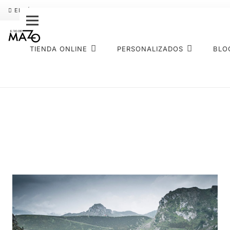
ENVÍO GRATIS
PAGO FRACCIONADO SEQURA
SOBRE NOS
TIENDA ONLINE
PERSONALIZADOS
BLO