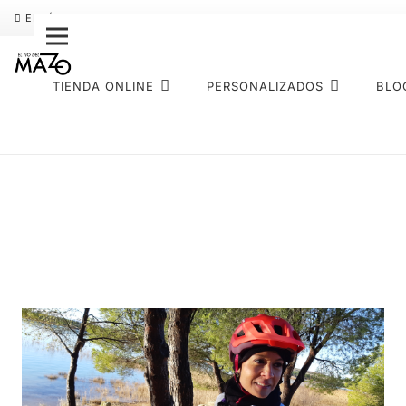
ENVÍO GRATIS
PAGO FRACCIONADO SEQURA
SOBRE NOS
TIENDA ONLINE
PERSONALIZADOS
BLO