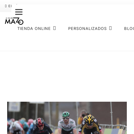
ENVÍO GRATIS
PAGO FRACCIONADO SEQURA
SOBRE NOS
TIENDA ONLINE
PERSONALIZADOS
BLO