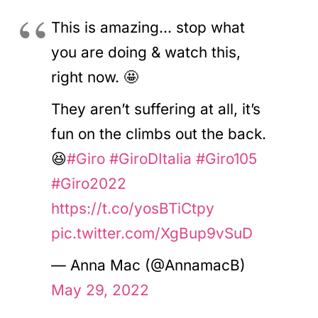
This is amazing… stop what
you are doing & watch this,
right now. 🤩
They aren’t suffering at all, it’s
fun on the climbs out the back.
😆
#Giro
#GiroDItalia
#Giro105
#Giro2022
https://t.co/yosBTiCtpy
pic.twitter.com/XgBup9vSuD
— Anna Mac (@AnnamacB)
May 29, 2022