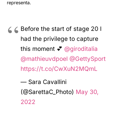
representa.
Before the start of stage 20 I
had the privilege to capture
this moment 💕
@giroditalia
@mathieuvdpoel
@GettySport
https://t.co/CwXuN2MQmL
— Sara Cavallini
(@SarettaC_Photo)
May 30,
2022