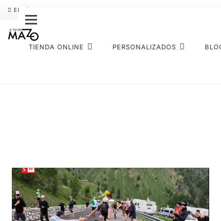
ENVÍO GRATIS
PAGO FRACCIONADO SEQURA
SOBRE NOS
TIENDA ONLINE
PERSONALIZADOS
BLO