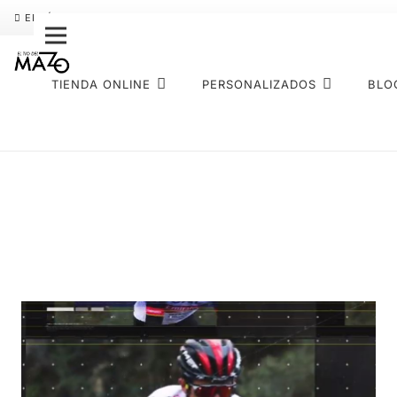
ENVÍO GRATIS
PAGO FRACCIONADO SEQURA
SOBRE NOS
TIENDA ONLINE
PERSONALIZADOS
BLO