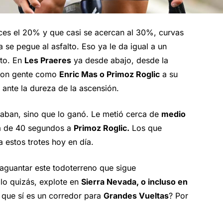
ces el 20% y que casi se acercan al 30%, curvas
 se pegue al asfalto. Eso ya le da igual a un
to. En
Les Praeres
ya desde abajo, desde la
 con gente como
Enric Mas o Primoz Roglic
a su
 ante la dureza de la ascensión.
aban, sino que lo ganó. Le metió cerca de
medio
a de 40 segundos a
Primoz Roglic.
Los que
a estos trotes hoy en día.
aguantar este todoterreno que sigue
lo quizás, explote en
Sierra Nevada, o incluso en
 que sí es un corredor para
Grandes Vueltas
? Por