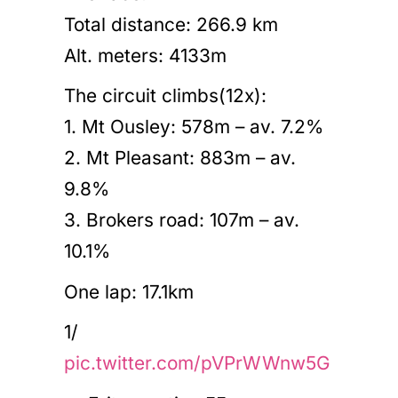
Total distance: 266.9 km
Alt. meters: 4133m
The circuit climbs(12x):
1. Mt Ousley: 578m – av. 7.2%
2. Mt Pleasant: 883m – av.
9.8%
3. Brokers road: 107m – av.
10.1%
One lap: 17.1km
1/
pic.twitter.com/pVPrWWnw5G