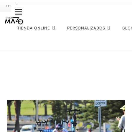
ENVÍO GRATIS
PAGO FRACCIONADO SEQURA
SOBRE NOS
TIENDA ONLINE
PERSONALIZADOS
BLO