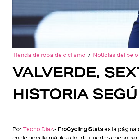
Tienda de ropa de ciclismo
/
Noticias del pel
VALVERDE, SEX
HISTORIA SEG
Por
Techo Díaz
.-
ProCycling Stats
es la página 
enciclopedia mágica donde puedes encontrar t