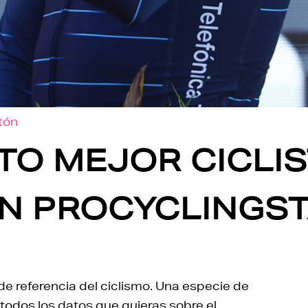
otón
TO MEJOR CICLIS
ÚN PROCYCLINGS
de referencia del ciclismo. Una especie de
odos los datos que quieras sobre el