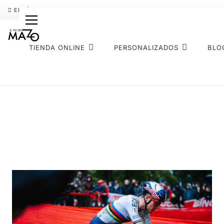
ENVÍO GRATIS
PAGO FRACCIONADO SEQURA
SOBRE NOS
TIENDA ONLINE
PERSONALIZADOS
BLO