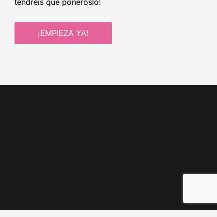
tendréis que ponéroslo!
¡EMPIEZA YA!