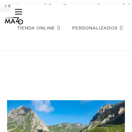
Pago Fraccionado Sequra
S
ENVÍO GRATIS
TIENDA ONLINE
PERSONALIZADOS