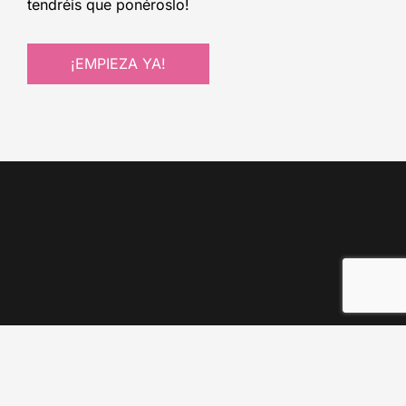
tendréis que ponéroslo!
¡EMPIEZA YA!