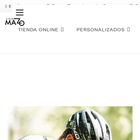
Pago Fraccionado Sequra
S
ENVÍO GRATIS
TIENDA ONLINE
PERSONALIZADOS