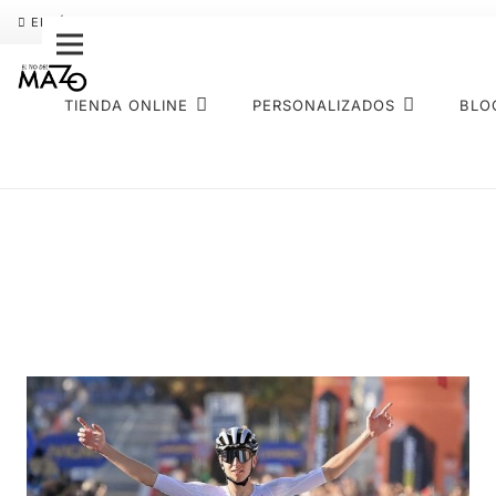
ENVÍO GRATIS
PAGO FRACCIONADO SEQURA
SOBRE NOS
TIENDA ONLINE
PERSONALIZADOS
BLO