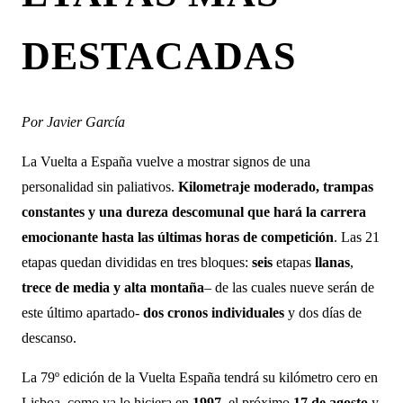
DESTACADAS
Por Javier García
La Vuelta a España vuelve a mostrar signos de una
personalidad sin paliativos.
Kilometraje moderado, trampas
constantes y una dureza descomunal que hará la carrera
emocionante hasta las últimas horas de competición
. Las 21
etapas quedan divididas en tres bloques:
seis
etapas
llanas
,
trece de media y alta montaña
– de las cuales nueve serán de
este último apartado-
dos cronos individuales
y dos días de
descanso.
La 79º edición de la Vuelta España tendrá su kilómetro cero en
Lisboa, como ya lo hiciera en
1997
, el próximo
17 de agosto
y