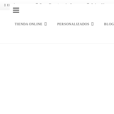
Pago Fraccionado Sequra
Sobre Nosotro
ENVÍO GRATIS
TIENDA ONLINE
PERSONALIZADOS
BLOG