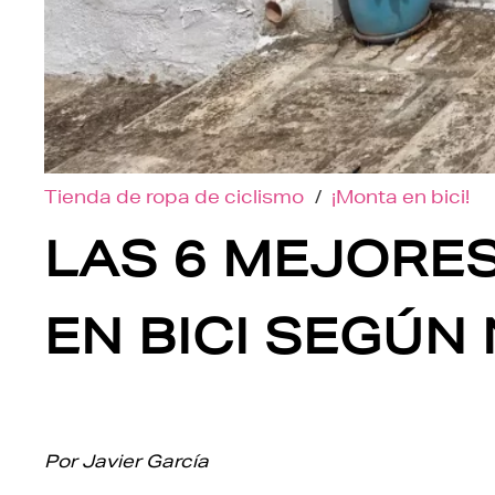
Tienda de ropa de ciclismo
/
¡Monta en bici!
LAS 6 MEJORE
EN BICI SEGÚN
Por Javier García