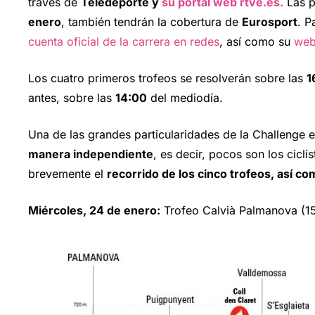
través de
Teledeporte y
su portal web rtve.es.
Las p
enero
, también tendrán la cobertura de
Eurosport
. P
cuenta oficial de la carrera en redes
, así como su
web
Los cuatro primeros trofeos se resolverán sobre las
1
antes, sobre las
14:00
del mediodía.
Una de las grandes particularidades de la Challenge 
manera independiente
, es decir, pocos son los cicl
brevemente el
recorrido de los cinco trofeos, así com
Miércoles, 24 de enero:
Trofeo Calvià Palmanova (15