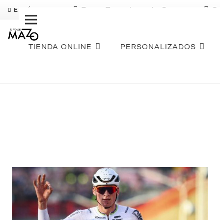
Pago Fraccionado Sequra
S
ENVÍO GRATIS
TIENDA ONLINE
PERSONALIZADOS