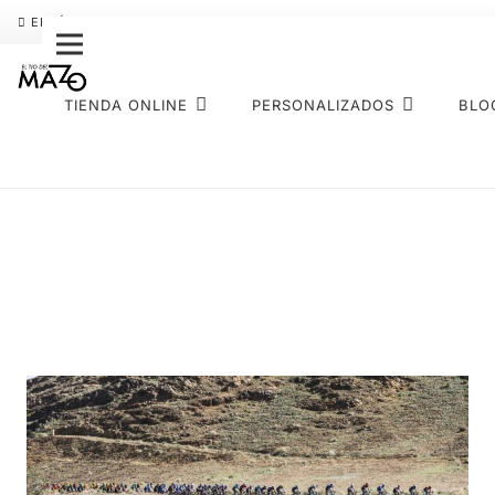
ENVÍO GRATIS
PAGO FRACCIONADO SEQURA
SOBRE NOS
TIENDA ONLINE
PERSONALIZADOS
BLO