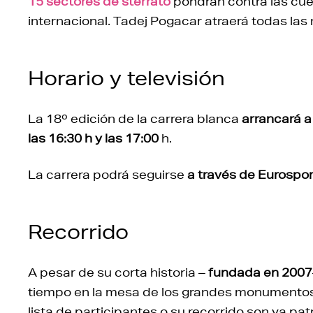
15 sectores de sterrato
pondrán contra las cue
internacional. Tadej Pogacar atraerá todas las
Horario y televisión
La 18º edición de la carrera blanca
arrancará a
las 16:30 h y las 17:00
h.
La carrera podrá seguirse
a través de Eurosport
Recorrido
A pesar de su corta historia –
fundada en 2007
tiempo en la mesa de los grandes monumentos 
lista de participantes o su recorrido son ya pat