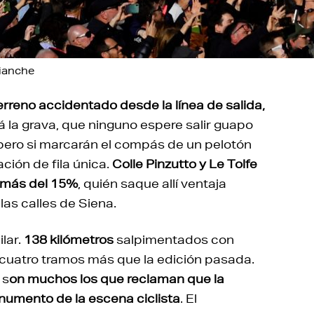
Bianche
erreno accidentado desde la línea de salida,
rá la grava, que ninguno espere salir guapo
 pero si marcarán el compás de un pelotón
ión de fila única.
Colle Pinzutto y Le Tolfe
e más del 15%
, quién saque allí ventaja
las calles de Siena.
lar.
138 kilómetros
salpimentados con
 cuatro tramos más que la edición pasada.
 s
on muchos los que reclaman que la
numento de la escena ciclista
. El