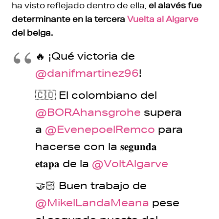
ha visto reflejado dentro de ella,
el alavés fue
determinante en la tercera
Vuelta al Algarve
del belga.
🔥 ¡Qué victoria de
@danifmartinez96
!
🇨🇴 El colombiano del
@BORAhansgrohe
supera
a
@EvenepoelRemco
para
hacerse con la 𝐬𝐞𝐠𝐮𝐧𝐝𝐚
𝐞𝐭𝐚𝐩𝐚 de la
@VoltAlgarve
🤝🏻 Buen trabajo de
@MikelLandaMeana
pese