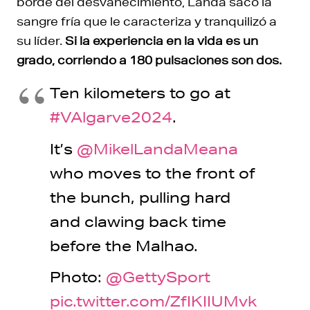
borde del desvanecimiento, Landa sacó la
sangre fría que le caracteriza y tranquilizó a
su líder.
Si la experiencia en la vida es un
grado, corriendo a 180 pulsaciones son dos.
Ten kilometers to go at
#VAlgarve2024
.
It’s
@MikelLandaMeana
who moves to the front of
the bunch, pulling hard
and clawing back time
before the Malhao.
Photo:
@GettySport
pic.twitter.com/ZfIKIIUMvk