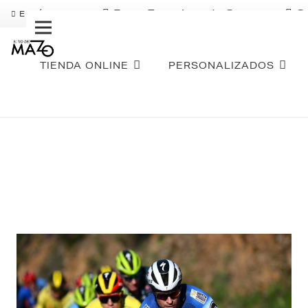
Pago Fraccionado Sequra
S
ENVÍO GRATIS
TIENDA ONLINE
PERSONALIZADOS