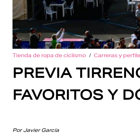
Tienda de ropa de ciclismo
/
Carreras y perfil
PREVIA TIRREN
FAVORITOS Y D
Por Javier García