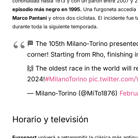
continuidad hasta 1913 y con un parón entre 2007 y 20
episodio más negro en 1995.
Una furgoneta accedía p
Marco Pantani
y otros dos ciclistas. El incidente fue 
durante toda la siguiente temporada.
🏁 The 105th Milano-Torino present
corner! Starting from Rho, finishing i
🙌 The oldest race in the world will 
2024!
#MilanoTorino
pic.twitter.com
— Milano-Torino (@MiTo1876)
Febru
Horario y televisión
Eurosport
volverá a retransmitir la clásica más antig