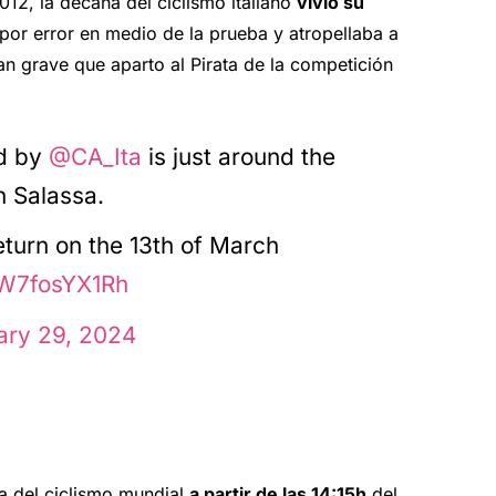
12, la decana del ciclismo italiano
vivió su
or error en medio de la prueba y atropellaba a
tan grave que aparto al Pirata de la competición
ed by
@CA_Ita
is just around the
n Salassa.
return on the 13th of March
/W7fosYX1Rh
ary 29, 2024
ua del ciclismo mundial
a partir de las 14:15h
del