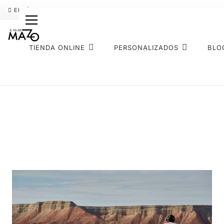
ENVÍO GRATIS
PAGO FRACCIONADO SEQURA
SOBRE NOS
TIENDA ONLINE
PERSONALIZADOS
BLO