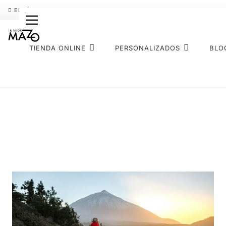
ENVÍO GRATIS
PAGO FRACCIONADO SEQURA
SOBRE NOS
TIENDA ONLINE
PERSONALIZADOS
BLO