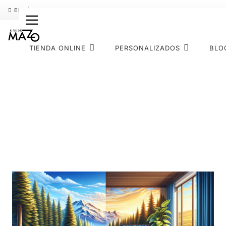
ENVÍO GRATIS
PAGO FRACCIONADO SEQURA
SOBRE NOS
TIENDA ONLINE
PERSONALIZADOS
BLO