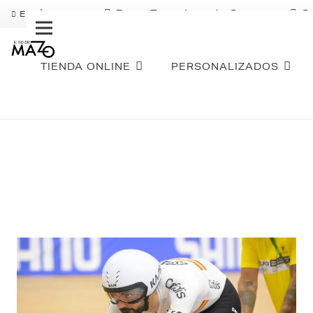
Pago Fraccionado Sequra
S
ENVÍO GRATIS
TIENDA ONLINE
PERSONALIZADOS