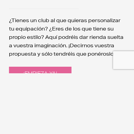
¿Tienes un club al que quieras personalizar
tu equipación? ¿Eres de los que tiene su
propio estilo? Aquí podréis dar rienda suelta
a vuestra imaginación. ¡Decirnos vuestra
propuesta y sólo tendréis que ponéroslo!
¡EMPIEZA YA!