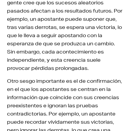
gente cree que los sucesos aleatorios
pasados afectan a los resultados futuros. Por
ejemplo, un apostante puede suponer que,
tras varias derrotas, se espera una victoria, lo
que le lleva a seguir apostando con la
esperanza de que se produzca un cambio.
Sin embargo, cada acontecimiento es
independiente, y esta creencia suele
provocar pérdidas prolongadas.
Otro sesgo importante es el de confirmación,
en el que los apostantes se centran en la
información que coincide con sus creencias
preexistentes e ignoran las pruebas
contradictorias. Por ejemplo, un apostante
puede recordar vívidamente sus victorias,
pero ignorar las derrotas, lo que crea una