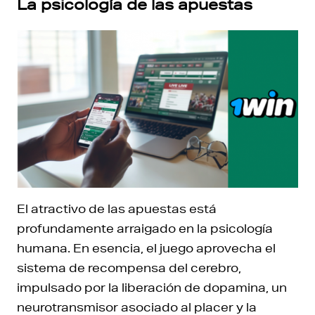
La psicología de las apuestas
El atractivo de las apuestas está
profundamente arraigado en la psicología
humana. En esencia, el juego aprovecha el
sistema de recompensa del cerebro,
impulsado por la liberación de dopamina, un
neurotransmisor asociado al placer y la