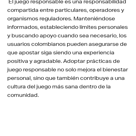
El juego responsable es una responsabilidad
compartida entre particulares, operadores y
organismos reguladores. Manteniéndose
informados, estableciendo límites personales
y buscando apoyo cuando sea necesario, los
usuarios colombianos pueden asegurarse de
que apostar siga siendo una experiencia
positiva y agradable. Adoptar prácticas de
juego responsable no solo mejora el bienestar
personal, sino que también contribuye a una
cultura del juego más sana dentro de la
comunidad.