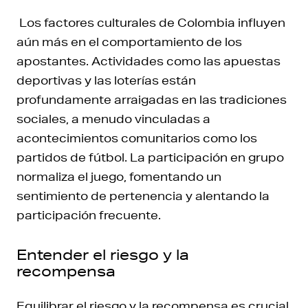
Los factores culturales de Colombia influyen
aún más en el comportamiento de los
apostantes. Actividades como las apuestas
deportivas y las loterías están
profundamente arraigadas en las tradiciones
sociales, a menudo vinculadas a
acontecimientos comunitarios como los
partidos de fútbol. La participación en grupo
normaliza el juego, fomentando un
sentimiento de pertenencia y alentando la
participación frecuente.
Entender el riesgo y la
recompensa
Equilibrar el riesgo y la recompensa es crucial