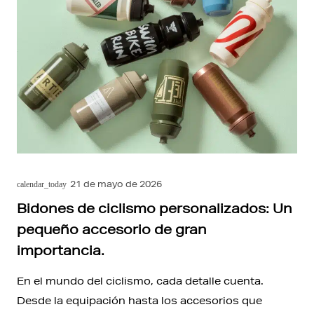
21 de mayo de 2026
calendar_today
Bidones de ciclismo personalizados: Un
pequeño accesorio de gran
importancia.
En el mundo del ciclismo, cada detalle cuenta.
Desde la equipación hasta los accesorios que