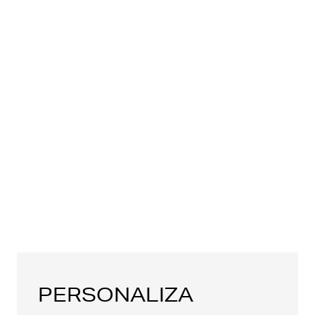
PERSONALIZA