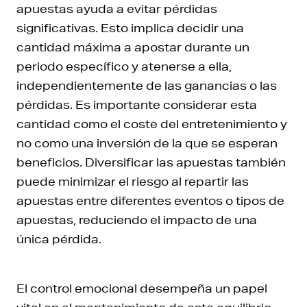
apuestas ayuda a evitar pérdidas
significativas. Esto implica decidir una
cantidad máxima a apostar durante un
periodo específico y atenerse a ella,
independientemente de las ganancias o las
pérdidas. Es importante considerar esta
cantidad como el coste del entretenimiento y
no como una inversión de la que se esperan
beneficios. Diversificar las apuestas también
puede minimizar el riesgo al repartir las
apuestas entre diferentes eventos o tipos de
apuestas, reduciendo el impacto de una
única pérdida.
El control emocional desempeña un papel