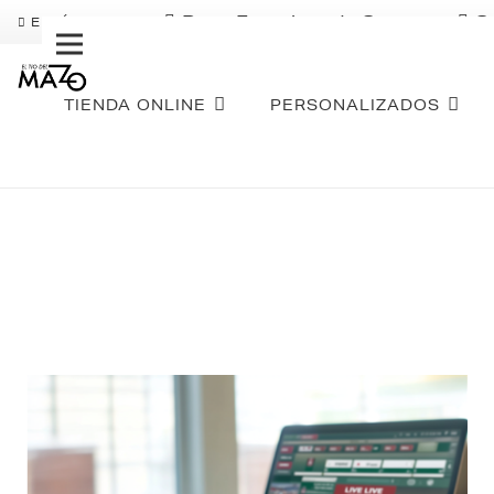
Pago Fraccionado Sequra
S
ENVÍO GRATIS
TIENDA ONLINE
PERSONALIZADOS