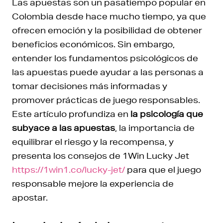
Las apuestas son un pasatiempo popular en
Colombia desde hace mucho tiempo, ya que
ofrecen emoción y la posibilidad de obtener
beneficios económicos. Sin embargo,
entender los fundamentos psicológicos de
las apuestas puede ayudar a las personas a
tomar decisiones más informadas y
promover prácticas de juego responsables.
Este artículo profundiza en
la psicología que
subyace a las apuestas
, la importancia de
equilibrar el riesgo y la recompensa, y
presenta los consejos de 1Win Lucky Jet
https://1win1.co/lucky-jet/
para que el juego
responsable mejore la experiencia de
apostar.