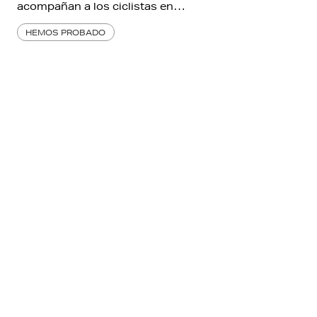
acompañan a los ciclistas en…
HEMOS PROBADO