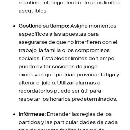
mantiene el juego dentro de unos límites
asequibles.
Gestione su tiempo:
Asigne momentos
específicos a las apuestas para
asegurarse de que no interfieren con el
trabajo, la familia o los compromisos
sociales. Establecer límites de tiempo
puede evitar sesiones de juego
excesivas que podrían provocar fatiga y
alterar el juicio. Utilizar alarmas o
recordatorios puede ser útil para
respetar los horarios predeterminados.
Infórmese:
Entender las reglas de los
partidos y las particularidades de cada