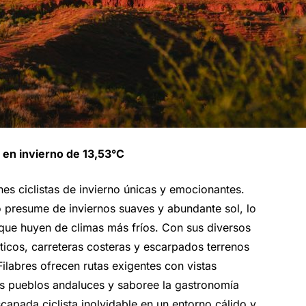
 en invierno de 13,53°C
es ciclistas de invierno únicas y emocionantes.
o presume de inviernos suaves y abundante sol, lo
s que huyen de climas más fríos. Con sus diversos
rticos, carreteras costeras y escarpados terrenos
Filabres ofrecen rutas exigentes con vistas
s pueblos andaluces y saboree la gastronomía
scapada ciclista inolvidable en un entorno cálido y