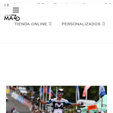
Pago Fraccionado Sequra
S
ENVÍO GRATIS
TIENDA ONLINE
PERSONALIZADOS