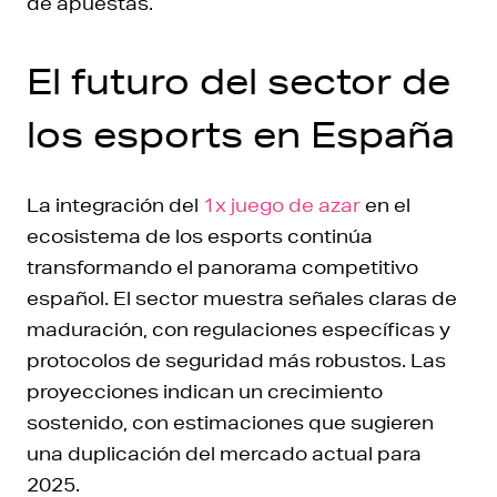
de apuestas.
El futuro del sector de
los esports en España
La integración del
1x juego de azar
en el
ecosistema de los esports continúa
transformando el panorama competitivo
español. El sector muestra señales claras de
maduración, con regulaciones específicas y
protocolos de seguridad más robustos. Las
proyecciones indican un crecimiento
sostenido, con estimaciones que sugieren
una duplicación del mercado actual para
2025.