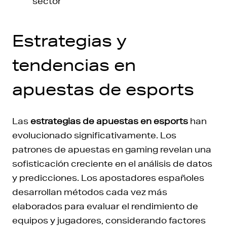
sector
Estrategias y
tendencias en
apuestas de esports
Las
estrategias de apuestas en esports
han
evolucionado significativamente. Los
patrones de apuestas en gaming revelan una
sofisticación creciente en el análisis de datos
y predicciones. Los apostadores españoles
desarrollan métodos cada vez más
elaborados para evaluar el rendimiento de
equipos y jugadores, considerando factores