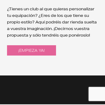
¿Tienes un club al que quieras personalizar
tu equipación? ¿Eres de los que tiene su
propio estilo? Aquí podréis dar rienda suelta
a vuestra imaginación. ¡Decirnos vuestra
propuesta y sólo tendréis que ponéroslo!
¡EMPIEZA YA!