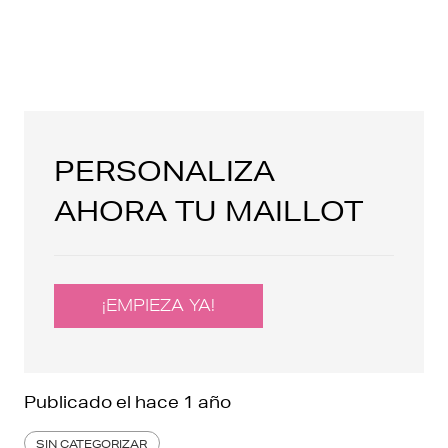
PERSONALIZA
AHORA TU MAILLOT
¡EMPIEZA YA!
Publicado el
hace 1 año
SIN CATEGORIZAR