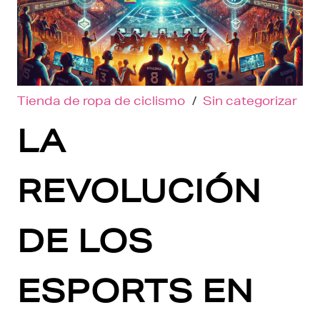
Tienda de ropa de ciclismo
/
Sin categorizar
LA
REVOLUCIÓN
DE LOS
ESPORTS EN