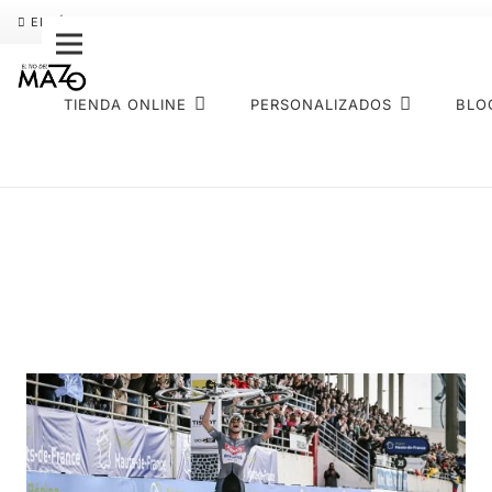
ENVÍO GRATIS
PAGO FRACCIONADO SEQURA
SOBRE NOS
TIENDA ONLINE
PERSONALIZADOS
BLO