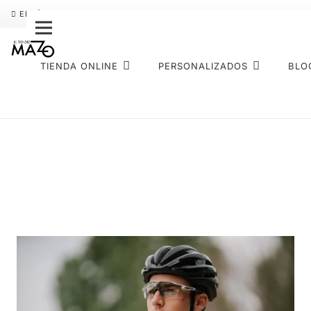
ENVÍO GRATIS
PAGO FRACCIONADO SEQURA
SOBRE NOS
TIENDA ONLINE
PERSONALIZADOS
BLO