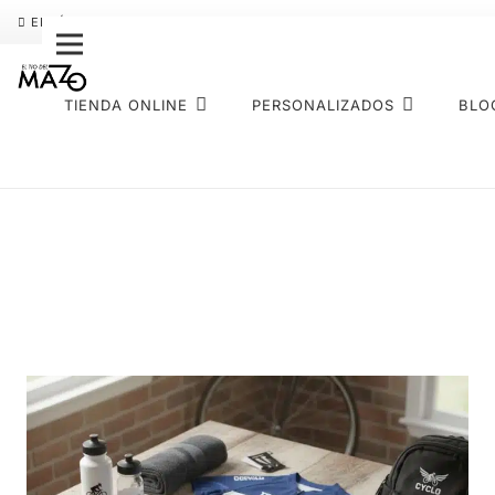
ENVÍO GRATIS
PAGO FRACCIONADO SEQURA
SOBRE NOS
TIENDA ONLINE
PERSONALIZADOS
BLO