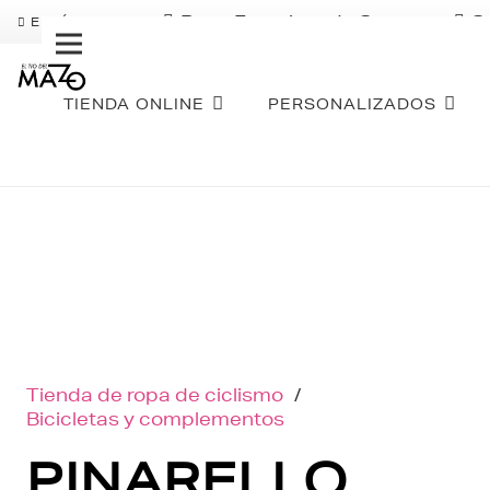
Pago Fraccionado Sequra
S
ENVÍO GRATIS
TIENDA ONLINE
PERSONALIZADOS
Tienda de ropa de ciclismo
/
Bicicletas y complementos
PINARELLO