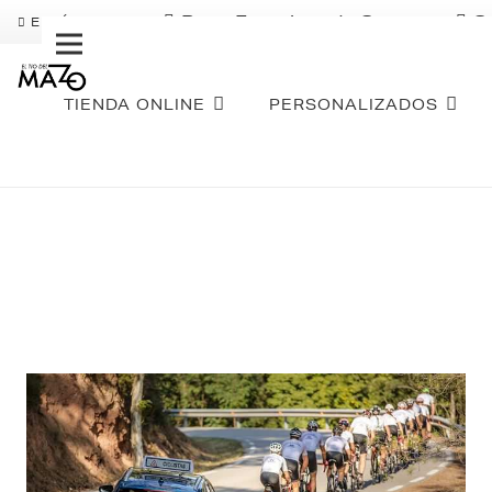
Pago Fraccionado Sequra
S
ENVÍO GRATIS
TIENDA ONLINE
PERSONALIZADOS