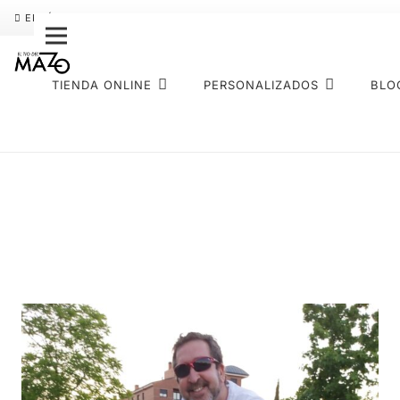
ENVÍO GRATIS
PAGO FRACCIONADO SEQURA
SOBRE NOS
TIENDA ONLINE
PERSONALIZADOS
BLO