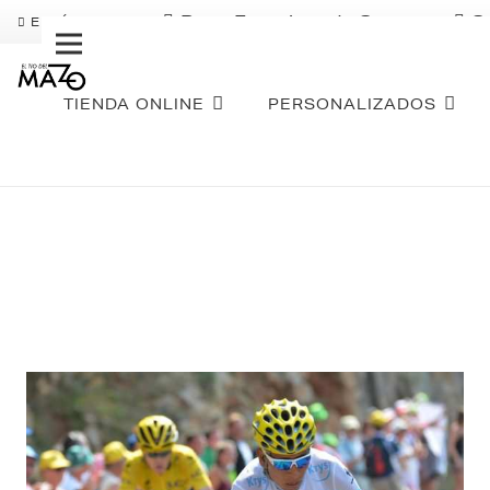
Pago Fraccionado Sequra
S
ENVÍO GRATIS
TIENDA ONLINE
PERSONALIZADOS