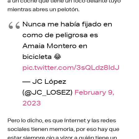
a un coche que tiene un foco delante tuyo
mientras abres un pelotón.
Nunca me había fijado en
como de peligrosa es
Amaia Montero en
bicicleta 😂
pic.twitter.com/3sQLdz8IdJ
— JC López
(@JC_LOSEZ)
February 9,
2023
Pero lo dicho, es que Internet y las redes
sociales tienen memoria, por eso hay que
estar siempre ojo a vizor a quién tiene un