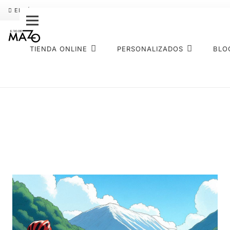
ENVÍO GRATIS
PAGO FRACCIONADO SEQURA
SOBRE NOS
TIENDA ONLINE
PERSONALIZADOS
BLO