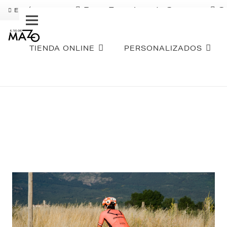
Pago Fraccionado Sequra
S
ENVÍO GRATIS
TIENDA ONLINE
PERSONALIZADOS