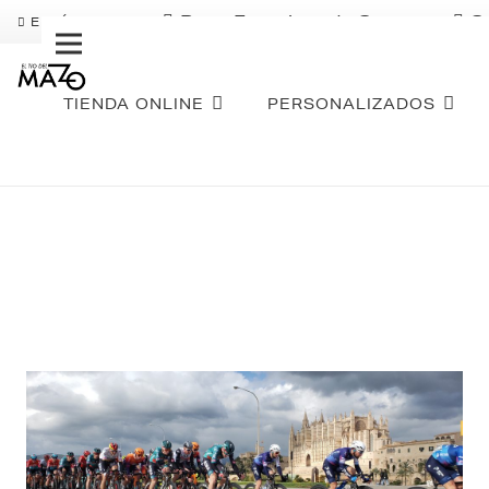
Pago Fraccionado Sequra
S
ENVÍO GRATIS
TIENDA ONLINE
PERSONALIZADOS