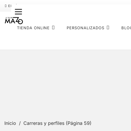
ENVÍO GRATIS
PAGO FRACCIONADO SEQURA
SOBRE NOS
TIENDA ONLINE
PERSONALIZADOS
BLO
Inicio
/
Carreras y perfiles
(Página 59)