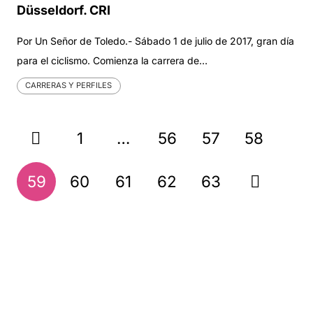
Düsseldorf. CRI
Por Un Señor de Toledo.- Sábado 1 de julio de 2017, gran día
para el ciclismo. Comienza la carrera de…
CARRERAS Y PERFILES
1
…
56
57
58
59
60
61
62
63