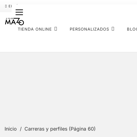
ENVÍO GRATIS
PAGO FRACCIONADO SEQURA
SOBRE NOS
TIENDA ONLINE
PERSONALIZADOS
BLO
Inicio
/
Carreras y perfiles
(Página 60)