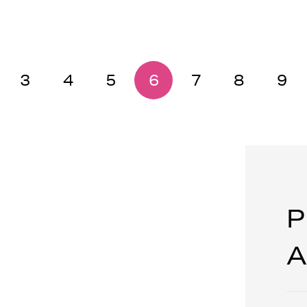
3
4
5
6
7
8
9
P
A