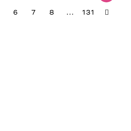
6
7
8
…
131