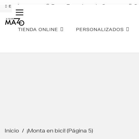
Pago Fraccionado Sequra
S
ENVÍO GRATIS
TIENDA ONLINE
PERSONALIZADOS
Inicio
/
¡Monta en bici!
(Página 5)