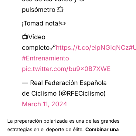
pulsómetro 💥
¡Tomad nota!✏️
📺Vídeo
completo🔗
https://t.co/elpNGIqNCz
#U
#Entrenamiento
pic.twitter.com/bu9x0B7XWE
— Real Federación Española
de Ciclismo (@RFECiclismo)
March 11, 2024
La preparación polarizada es una de las grandes
estrategias en el deporte de élite.
Combinar una