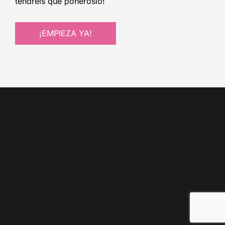
tendréis que ponéroslo!
¡EMPIEZA YA!